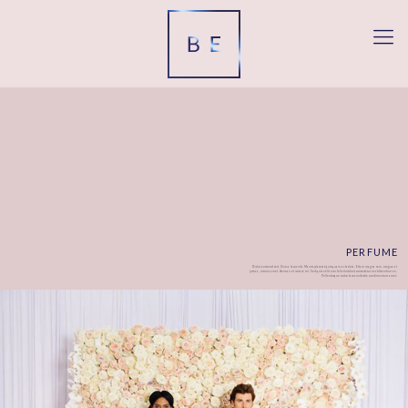
PERFUME
Dolor euismod sed. Duis a lacus nisi. Mauris placerat quis quam ac lacinia. Etiam magna sem, congue at
justo a, rutrum amet. Aenean et ornare mi. Sed quis velit non felis tincidunt consectetur nec bibendum ex.
Pellentesque tortor lacus molestie condimentum amet.