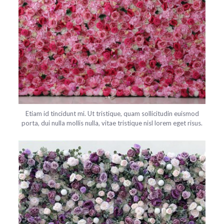
Etiam id tincidunt mi. Ut tristique, quam sollicitudin euismod
porta, dui nulla mollis nulla, vitae tristique nisl lorem eget risus.